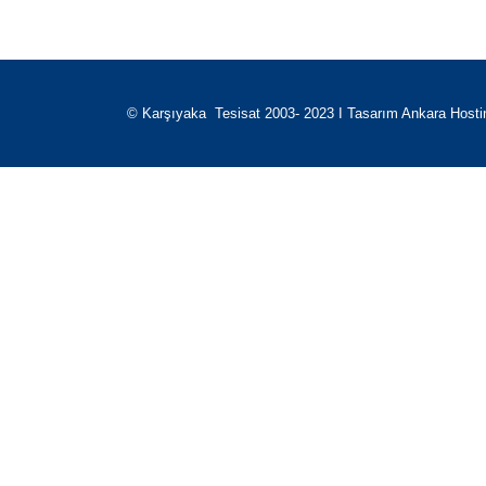
© Karşıyaka Tesisat 2003- 2023 I Tasarım
Ankara Hosti