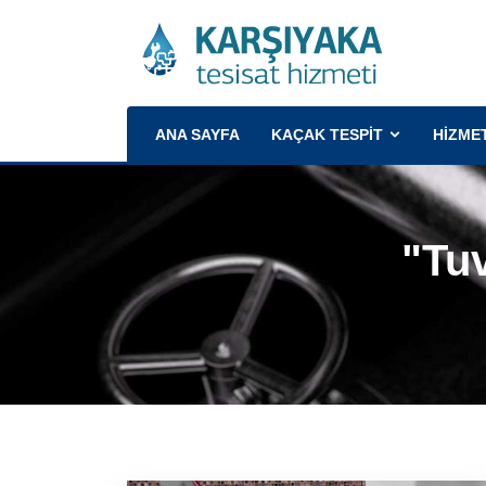
(CURRENT)
ANA SAYFA
KAÇAK TESPİT
HİZME
"tuv