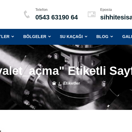
Telefon
Eposta
0543 63190 64
sihhitesi
(CURRENT)
(CURRENT)
(CURRENT)
(CURRENT
TLER
BÖLGELER
SU KAÇAĞI
BLOG
GAL
alet_açma" Etiketli Say
Etiketler