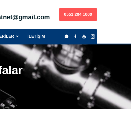
0551 204 1000
satnet@gmail.com
)
ERİLER
İLETİŞİM
falar