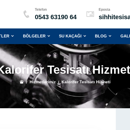
Telefon
Eposta
0543 63190 64
sihhitesi
(CURRENT)
(CURRENT)
(CURRENT)
(CURRENT
TLER
BÖLGELER
SU KAÇAĞI
BLOG
GAL
Kalorifer Tesisatı Hizmet
Hizmetlerimiz
Kalorifer Tesisatı Hizmeti