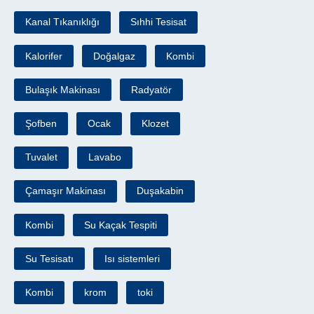
Kanal Tıkanıklığı
Sıhhi Tesisat
Kalorifer
Doğalgaz
Kombi
Bulaşık Makinası
Radyatör
Şofben
Ocak
Klozet
Tuvalet
Lavabo
Çamaşır Makinası
Duşakabin
Kombi
Su Kaçak Tespiti
Su Tesisatı
Isı sistemleri
Kombi
krom
toki