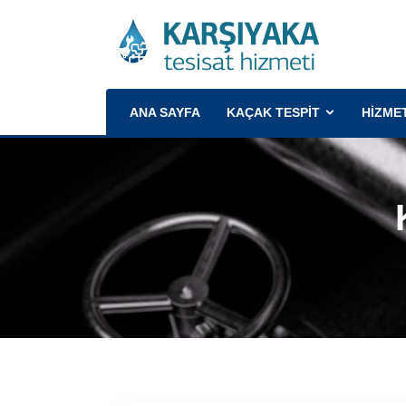
(CURRENT)
ANA SAYFA
KAÇAK TESPİT
HİZME