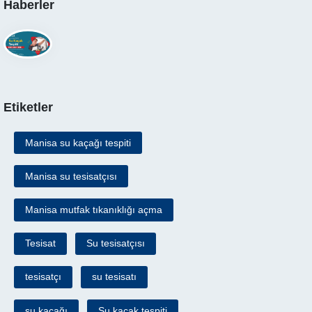
Haberler
Etiketler
Manisa su kaçağı tespiti
Manisa su tesisatçısı
Manisa mutfak tıkanıklığı açma
Tesisat
Su tesisatçısı
tesisatçı
su tesisatı
su kaçağı
Su kaçak tespiti