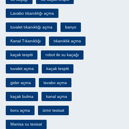
Lavabo tıkanıklığı açma
tuvalet tıkanıklığı açma
banyo
Kanal Tıkanıklığı
tıkanıklık açma
kaçak tespiti
robot ile su kaçağı
tuvalet açma
kaçak tespiti
gider açma
lavabo açma
kaçak bulma
kanal açma
boru açma
izmir tesisat
Manisa su tesisat