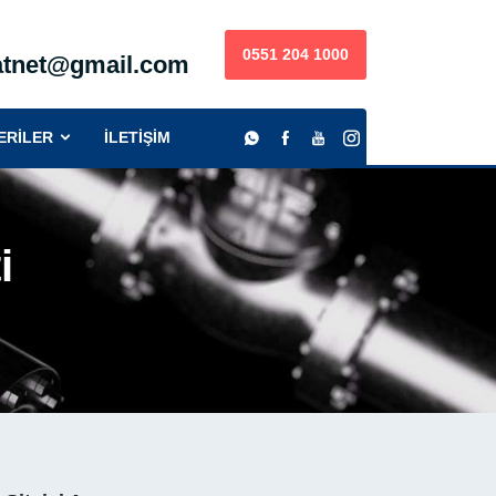
0551 204 1000
satnet@gmail.com
)
ERİLER
İLETİŞİM
i