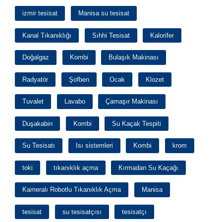
izmir tesisat
Manisa su tesisat
Kanal Tıkanıklığı
Sıhhi Tesisat
Kalorifer
Doğalgaz
Kombi
Bulaşık Makinası
Radyatör
Şofben
Ocak
Klozet
Tuvalet
Lavabo
Çamaşır Makinası
Duşakabin
Kombi
Su Kaçak Tespiti
Su Tesisatı
Isı sistemleri
Kombi
krom
toki
tıkanıklık açma
Kırmadan Su Kaçağı
Kameralı Robotlu Tıkanıklık Açma
Manisa
tesisat
su tesisatçısı
tesisatçı