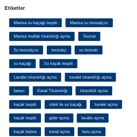
Etiketler
Manisa su kaçağı tespiti
Manisa su tesisatçısı
Manisa mutfak tıkanıklığı açma
Tesisat
Su tesisatçısı
tesisatçı
su tesisatı
su kaçağı
Su kaçak tespiti
Lavabo tıkanıklığı açma
tuvalet tıkanıklığı açma
banyo
Kanal Tıkanıklığı
tıkanıklık açma
kaçak tespiti
robot ile su kaçağı
tuvalet açma
kaçak tespiti
gider açma
lavabo açma
kaçak bulma
kanal açma
boru açma