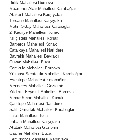
Birlik Mahallesi
Bornova
Muammer Akar Mahallesi
Karabağlar
Atakent Mahallesi
Karşıyaka
Tersane Mahallesi
Karşıyaka
Metin Oktay Mahallesi
Karabağlar
2. Kadriye Mahallesi
Konak
Kılıç Reis Mahallesi
Konak
Barbaros Mahallesi
Konak
Çatalkaya Mahallesi
Narlıdere
Bayraklı Mahallesi
Bayraklı
Güven Mahallesi
Buca
Çamkule Mahallesi
Bornova
Yüzbaşı Şerafettin Mahallesi
Karabağlar
Esentepe Mahallesi
Karabağlar
Menderes Mahallesi
Gaziemir
Yıldırım Beyazıt Mahallesi
Bornova
Mimar Sinan Mahallesi
Konak
Çamtepe Mahallesi
Narlıdere
Salih Omurtak Mahallesi
Karabağlar
Laleli Mahallesi
Buca
İmbatlı Mahallesi
Karşıyaka
Atatürk Mahallesi
Gaziemir
Gaziler Mahallesi
Buca
Demirköprü Mahallesi
Karşıyaka