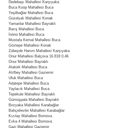
Dedebaşı Mahallesi
Karşıyaka
Buca Koop Mahallesi
Buca
Yeşilbağlar Mahallesi
Buca
Güzelyalı Mahallesi
Konak
Yamanlar Mahallesi
Bayraklı
Barış Mahallesi
Buca
İnönü Mahallesi
Buca
Mustafa Kemal Mahallesi
Buca
Göztepe Mahallesi
Konak
Zübeyde Hanım Mahallesi
Karşıyaka
Onur Mahallesi
Balçova
16.818
0,46
Onur Mahallesi
Bayraklı
Atatürk Mahallesi
Buca
Atıfbey Mahallesi
Gaziemir
Ufuk Mahallesi
Buca
Adatepe Mahallesi
Buca
Yaylacık Mahallesi
Buca
Tepekule Mahallesi
Bayraklı
Gümüşpala Mahallesi
Bayraklı
Bozyaka Mahallesi
Karabağlar
Bahçelievler Mahallesi
Karabağlar
Kızılay Mahallesi
Bornova
Evka 4 Mahallesi
Bornova
Gazi Mahallesi
Gaziemir