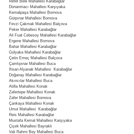
Refet Bele Mahallesi
Karabağlar
Donanmacı Mahallesi
Karşıyaka
Kemalpaşa Mahallesi
Bornova
Gürpınar Mahallesi
Bornova
Fevzi Çakmak Mahallesi
Balçova
Peker Mahallesi
Karabağlar
Ali Fuat Cebesoy Mahallesi
Karabağlar
Ergene Mahallesi
Bornova
Bahar Mahallesi
Karabağlar
Gülyaka Mahallesi
Karabağlar
Çetin Emeç Mahallesi
Balçova
Çamlıpınar Mahallesi
Buca
İhsan Alyanak Mahallesi Karabağlar
Doğanay Mahallesi
Karabağlar
Akıncılar Mahallesi
Buca
Atilla Mahallesi
Konak
Zafertepe Mahallesi
Konak
Zafer Mahallesi
Bornova
Çankaya Mahallesi
Konak
Umut Mahallesi Karabağlar
Reis Mahallesi
Karabağlar
Mustafa Kemal Mahallesi Karşıyaka
Çiçek Mahallesi
Bayraklı
Vali Rahmi Bey Mahallesi
Buca