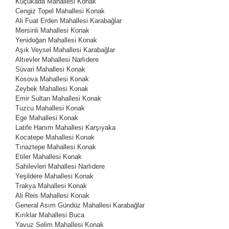
Küçükada Mahallesi
Konak
Cengiz Topel Mahallesi
Konak
Ali Fuat Erden Mahallesi
Karabağlar
Mersinli Mahallesi
Konak
Yenidoğan Mahallesi
Konak
Aşık Veysel Mahallesi
Karabağlar
Altıevler Mahallesi
Narlıdere
Süvari Mahallesi
Konak
Kosova Mahallesi
Konak
Zeybek Mahallesi
Konak
Emir Sultan Mahallesi
Konak
Tuzcu Mahallesi
Konak
Ege Mahallesi
Konak
Latife Hanım Mahallesi
Karşıyaka
Kocatepe Mahallesi
Konak
Tınaztepe Mahallesi
Konak
Etiler Mahallesi
Konak
Sahilevleri Mahallesi
Narlıdere
Yeşildere Mahallesi
Konak
Trakya Mahallesi
Konak
Ali Reis Mahallesi
Konak
General Asım Gündüz Mahallesi
Karabağlar
Kırıklar Mahallesi
Buca
Yavuz Selim Mahallesi
Konak