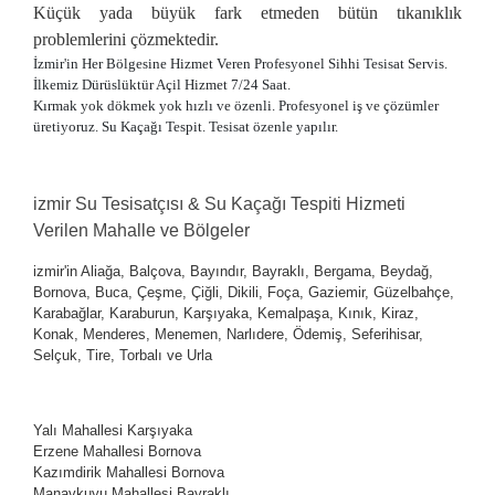
Küçük yada büyük fark etmeden bütün tıkanıklık
problemlerini çözmektedir.
İzmir'in Her Bölgesine Hizmet Veren Profesyonel Sihhi Tesisat Servis.
İlkemiz Dürüslüktür Açil Hizmet 7/24 Saat.
Kırmak yok dökmek yok hızlı ve özenli. Profesyonel iş ve çözümler
üretiyoruz. Su Kaçağı Tespit. Tesisat özenle yapılır.
izmir Su Tesisatçısı & Su Kaçağı Tespiti Hizmeti
Verilen Mahalle ve Bölgeler
izmir'in Aliağa, Balçova, Bayındır, Bayraklı, Bergama, Beydağ,
Bornova, Buca, Çeşme, Çiğli, Dikili, Foça, Gaziemir, Güzelbahçe,
Karabağlar, Karaburun, Karşıyaka, Kemalpaşa, Kınık, Kiraz,
Konak, Menderes, Menemen, Narlıdere, Ödemiş, Seferihisar,
Selçuk, Tire, Torbalı ve Urla
Yalı Mahallesi
Karşıyaka
Erzene Mahallesi
Bornova
Kazımdirik Mahallesi
Bornova
Manavkuyu Mahallesi
Bayraklı