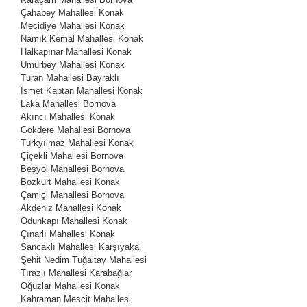
Çahabey Mahallesi
Konak
Mecidiye Mahallesi
Konak
Namık Kemal Mahallesi
Konak
Halkapınar Mahallesi
Konak
Umurbey Mahallesi
Konak
Turan Mahallesi
Bayraklı
İsmet Kaptan Mahallesi
Konak
Laka Mahallesi
Bornova
Akıncı Mahallesi
Konak
Gökdere Mahallesi
Bornova
Türkyılmaz Mahallesi
Konak
Çiçekli Mahallesi
Bornova
Beşyol Mahallesi
Bornova
Bozkurt Mahallesi
Konak
Çamiçi Mahallesi
Bornova
Akdeniz Mahallesi
Konak
Odunkapı Mahallesi
Konak
Çınarlı Mahallesi
Konak
Sancaklı Mahallesi
Karşıyaka
Şehit Nedim Tuğaltay Mahallesi
Tırazlı Mahallesi
Karabağlar
Oğuzlar Mahallesi
Konak
Kahraman Mescit Mahallesi