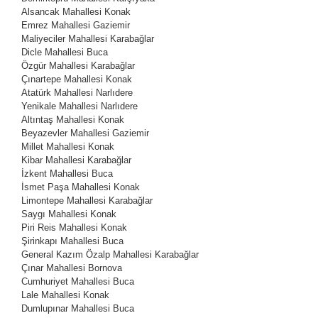
Alsancak Mahallesi
Konak
Emrez Mahallesi
Gaziemir
Maliyeciler Mahallesi
Karabağlar
Dicle Mahallesi
Buca
Özgür Mahallesi
Karabağlar
Çınartepe Mahallesi
Konak
Atatürk Mahallesi
Narlıdere
Yenikale Mahallesi
Narlıdere
Altıntaş Mahallesi
Konak
Beyazevler Mahallesi
Gaziemir
Millet Mahallesi
Konak
Kibar Mahallesi
Karabağlar
İzkent Mahallesi
Buca
İsmet Paşa Mahallesi
Konak
Limontepe Mahallesi
Karabağlar
Saygı Mahallesi
Konak
Piri Reis Mahallesi
Konak
Şirinkapı Mahallesi
Buca
General Kazım Özalp Mahallesi
Karabağlar
Çınar Mahallesi
Bornova
Cumhuriyet Mahallesi
Buca
Lale Mahallesi
Konak
Dumlupınar Mahallesi
Buca