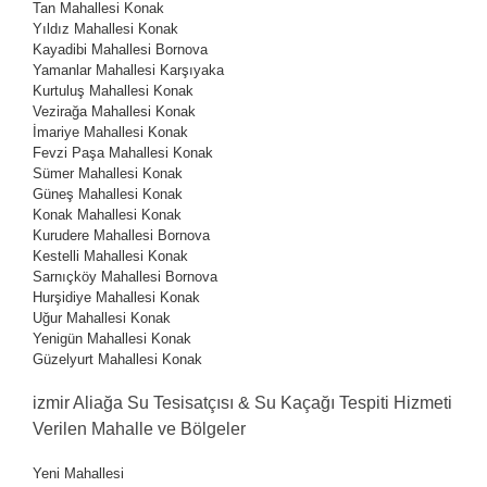
Tan Mahallesi
Konak
Yıldız Mahallesi
Konak
Kayadibi Mahallesi
Bornova
Yamanlar Mahallesi
Karşıyaka
Kurtuluş Mahallesi
Konak
Vezirağa Mahallesi
Konak
İmariye Mahallesi
Konak
Fevzi Paşa Mahallesi
Konak
Sümer Mahallesi
Konak
Güneş Mahallesi
Konak
Konak Mahallesi
Konak
Kurudere Mahallesi
Bornova
Kestelli Mahallesi
Konak
Sarnıçköy Mahallesi
Bornova
Hurşidiye Mahallesi
Konak
Uğur Mahallesi
Konak
Yenigün Mahallesi
Konak
Güzelyurt Mahallesi
Konak
izmir Aliağa Su Tesisatçısı & Su Kaçağı Tespiti Hizmeti
Verilen Mahalle ve Bölgeler
Yeni Mahallesi