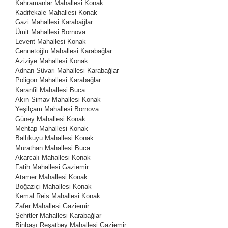
Kahramanlar Mahallesi
Konak
Kadifekale Mahallesi
Konak
Gazi Mahallesi
Karabağlar
Ümit Mahallesi
Bornova
Levent Mahallesi
Konak
Cennetoğlu Mahallesi
Karabağlar
Aziziye Mahallesi
Konak
Adnan Süvari Mahallesi
Karabağlar
Poligon Mahallesi
Karabağlar
Karanfil Mahallesi
Buca
Akın Simav Mahallesi
Konak
Yeşilçam Mahallesi
Bornova
Güney Mahallesi
Konak
Mehtap Mahallesi
Konak
Ballıkuyu Mahallesi
Konak
Murathan Mahallesi
Buca
Akarcalı Mahallesi
Konak
Fatih Mahallesi
Gaziemir
Atamer Mahallesi
Konak
Boğaziçi Mahallesi
Konak
Kemal Reis Mahallesi
Konak
Zafer Mahallesi
Gaziemir
Şehitler Mahallesi
Karabağlar
Binbaşı Reşatbey Mahallesi
Gaziemir