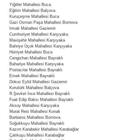
Yiğitler Mahallesi
Buca
Eğitim Mahallesi
Balçova
Kuruçeşme Mahallesi
Buca
Gazi Osman Paşa Mahallesi
Bornova
Irmak Mahallesi
Gaziemir
Cumhuriyet Mahallesi
Karşıyaka
Mavişehir Mahallesi
Karşıyaka
Bahriye Üçok Mahallesi
Karşıyaka
Hürriyet Mahallesi
Buca
Cengizhan Mahallesi
Bayraklı
Bahariye Mahallesi
Karşıyaka
Postacılar Mahallesi
Bayraklı
Emek Mahallesi
Bayraklı
Dokuz Eylül Mahallesi
Gaziemir
Korutürk Mahallesi
Balçova
R.Şevket İnce Mahallesi
Bayraklı
Fuat Edip Baksı Mahallesi
Bayraklı
Aksoy Mahallesi
Karşıyaka
Murat Reis Mahallesi
Konak
Barbaros Mahallesi
Bornova
Soğukkuyu Mahallesi
Bayraklı
Kazım Karabekir Mahallesi
Karabağlar
Çalıkuşu Mahallesi
Karabağlar