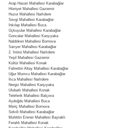
Arap Hasan Mahallesi
Karabağlar
Hürriyet Mahallesi
Gaziemir
Huzur Mahallesi
Narlıdere
Sevgi Mahallesi
Karabağlar
İnkılap Mahallesi
Buca
Üçkuyular Mahallesi
Karabağlar
Goncalar Mahallesi
Karşıyaka
Naldöken Mahallesi
Bornova
Sarıyer Mahallesi
Karabağlar
2. İnönü Mahallesi
Narlıdere
Yeşil Mahallesi
Gaziemir
Kültür Mahallesi Konak
Fahrettin Altay Mahallesi Karabağlar
Uğur Mumcu Mahallesi
Karabağlar
Ilıca Mahallesi
Narlıdere
Nergiz Mahallesi
Karşıyaka
Ulubatlı Mahallesi
Konak
Teleferik Mahallesi
Balçova
Aydoğdu Mahallesi
Buca
Meriç Mahallesi
Bornova
Selvili Mahallesi
Karabağlar
Muhittin Erener Mahallesi
Bayraklı
Ferahlı Mahallesi
Konak