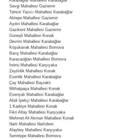
Karabağlar Mahallesi
Karabağlar
Sevgi Mahallesi
Gaziemir
Tahsin Yazıcı Mahallesi
Karabağlar
Aktepe Mahallesi
Gaziemir
Aydın Mahallesi
Karabağlar
Gazikent Mahallesi
Gaziemir
Güneşli Mahallesi
Konak
Devrim Mahallesi
Karabağlar
Koşukavak Mahallesi
Bornova
Barış Mahallesi
Karabağlar
Karacaoğlan Mahallesi
Bornova
İnönü Mahallesi
Karşıyaka
Zeytinlik Mahallesi
Konak
Esenlik Mahallesi
Karabağlar
Çay Mahallesi
Bayraklı
Mithatpaşa Mahallesi
Konak
Esenyalı Mahallesi
Karabağlar
Abdi İpekçi Mahallesi
Karabağlar
1.Kadriye Mahallesi
Konak
Fikri Altay Mahallesi
Karşıyaka
Mehmet Ali Akman Mahallesi
Konak
Narlı Mahallesi
Narlıdere
Alaybey Mahallesi
Karşıyaka
Serintepe Mahallesi
Bornova