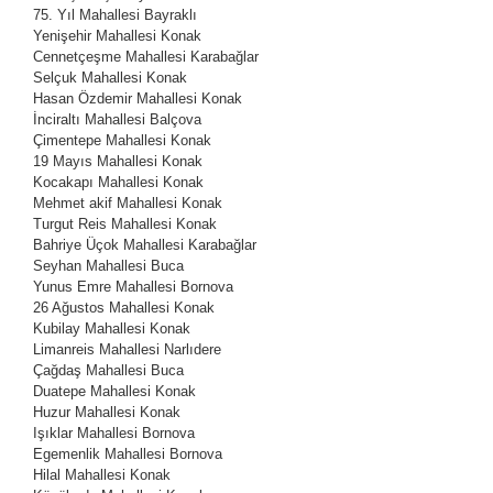
75. Yıl Mahallesi
Bayraklı
Yenişehir Mahallesi
Konak
Cennetçeşme Mahallesi
Karabağlar
Selçuk Mahallesi
Konak
Hasan Özdemir Mahallesi
Konak
İnciraltı Mahallesi
Balçova
Çimentepe Mahallesi
Konak
19 Mayıs Mahallesi
Konak
Kocakapı Mahallesi
Konak
Mehmet akif Mahallesi
Konak
Turgut Reis Mahallesi
Konak
Bahriye Üçok Mahallesi
Karabağlar
Seyhan Mahallesi
Buca
Yunus Emre Mahallesi
Bornova
26 Ağustos Mahallesi
Konak
Kubilay Mahallesi
Konak
Limanreis Mahallesi
Narlıdere
Çağdaş Mahallesi
Buca
Duatepe Mahallesi
Konak
Huzur Mahallesi
Konak
Işıklar Mahallesi
Bornova
Egemenlik Mahallesi
Bornova
Hilal Mahallesi
Konak