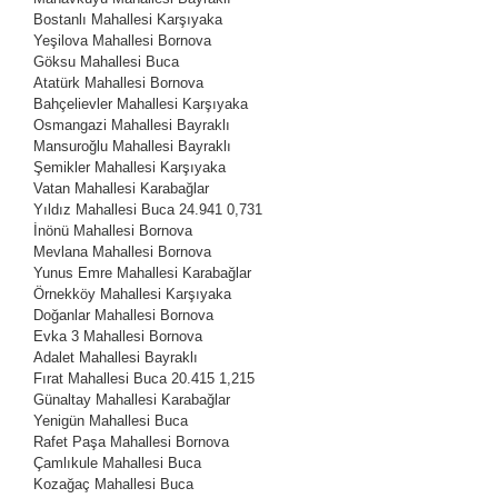
Bostanlı Mahallesi
Karşıyaka
Yeşilova Mahallesi
Bornova
Göksu Mahallesi
Buca
Atatürk Mahallesi
Bornova
Bahçelievler Mahallesi
Karşıyaka
Osmangazi Mahallesi
Bayraklı
Mansuroğlu Mahallesi
Bayraklı
Şemikler Mahallesi
Karşıyaka
Vatan Mahallesi
Karabağlar
Yıldız Mahallesi
Buca
24.941
0,731
İnönü Mahallesi
Bornova
Mevlana Mahallesi
Bornova
Yunus Emre Mahallesi
Karabağlar
Örnekköy Mahallesi
Karşıyaka
Doğanlar Mahallesi
Bornova
Evka 3 Mahallesi
Bornova
Adalet Mahallesi
Bayraklı
Fırat Mahallesi
Buca
20.415
1,215
Günaltay Mahallesi
Karabağlar
Yenigün Mahallesi
Buca
Rafet Paşa Mahallesi
Bornova
Çamlıkule Mahallesi
Buca
Kozağaç Mahallesi
Buca