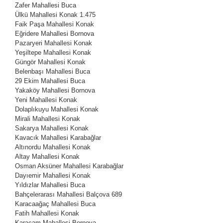
Zafer Mahallesi
Buca
Ülkü Mahallesi
Konak
1.475
Faik Paşa Mahallesi
Konak
Eğridere Mahallesi
Bornova
Pazaryeri Mahallesi
Konak
Yeşiltepe Mahallesi
Konak
Güngör Mahallesi
Konak
Belenbaşı Mahallesi
Buca
29 Ekim Mahallesi
Buca
Yakaköy Mahallesi
Bornova
Yeni Mahallesi
Konak
Dolaplıkuyu Mahallesi
Konak
Mirali Mahallesi
Konak
Sakarya Mahallesi
Konak
Kavacık Mahallesi
Karabağlar
Altınordu Mahallesi
Konak
Altay Mahallesi
Konak
Osman Aksüner Mahallesi
Karabağlar
Dayıemir Mahallesi
Konak
Yıldızlar Mahallesi
Buca
Bahçelerarası Mahallesi
Balçova
689
Karacaağaç Mahallesi
Buca
Fatih Mahallesi
Konak
Karaçam Mahallesi
Bornova