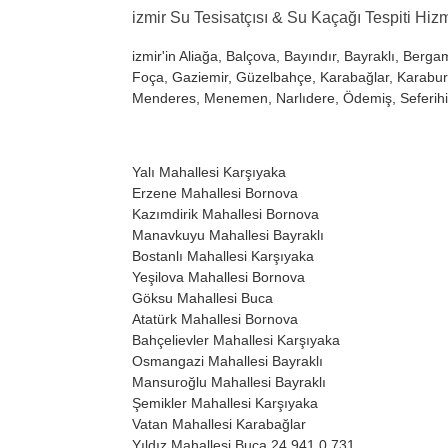
izmir Su Tesisatçısı & Su Kaçağı Tespiti Hiz
izmir'in Aliağa, Balçova, Bayındır, Bayraklı, Berg
Foça, Gaziemir, Güzelbahçe, Karabağlar, Karabur
Menderes, Menemen, Narlıdere, Ödemiş, Seferihisa
Yalı Mahallesi
Karşıyaka
Erzene Mahallesi
Bornova
Kazımdirik Mahallesi
Bornova
Manavkuyu Mahallesi
Bayraklı
Bostanlı Mahallesi
Karşıyaka
Yeşilova Mahallesi
Bornova
Göksu Mahallesi
Buca
Atatürk Mahallesi
Bornova
Bahçelievler Mahallesi
Karşıyaka
Osmangazi Mahallesi
Bayraklı
Mansuroğlu Mahallesi
Bayraklı
Şemikler Mahallesi
Karşıyaka
Vatan Mahallesi
Karabağlar
Yıldız Mahallesi
Buca
24.941
0,731