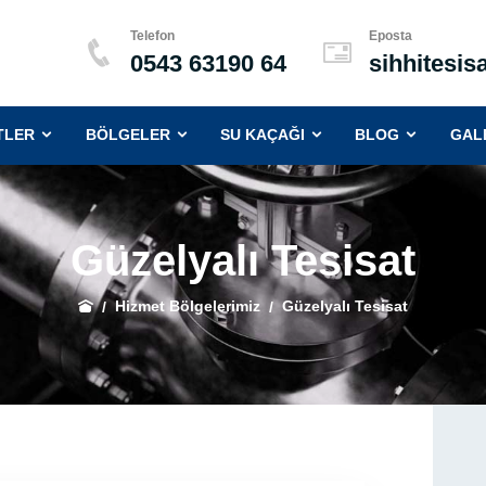
Telefon
Eposta
0543 63190 64
sihhitesi
(CURRENT)
(CURRENT)
(CURRENT)
(CURRENT
TLER
BÖLGELER
SU KAÇAĞI
BLOG
GAL
Güzelyalı Tesisat
Hizmet Bölgelerimiz
Güzelyalı Tesisat