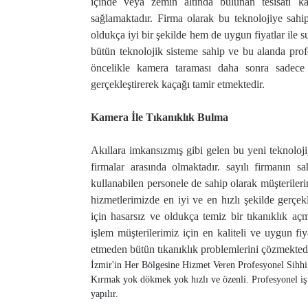
içinde veya zemin altında bulunan tesisatı ka
sağlamaktadır. Firma olarak bu teknolojiye sahi
oldukça iyi bir şekilde hem de uygun fiyatlar ile
bütün teknolojik sisteme sahip ve bu alanda pro
öncelikle kamera taraması daha sonra sadece
gerçekleştirerek kaçağı tamir etmektedir.
Kamera İle Tıkanıklık Bulma
Akıllara imkansızmış gibi gelen bu yeni teknoloj
firmalar arasında olmaktadır. sayılı firmanın s
kullanabilen personele de sahip olarak müşterile
hizmetlerimizde en iyi ve en hızlı şekilde gerçek
için hasarsız ve oldukça temiz bir tıkanıklık aç
işlem müşterilerimiz için en kaliteli ve uygun f
etmeden bütün tıkanıklık problemlerini çözmektedi
İzmir'in Her Bölgesine Hizmet Veren Profesyonel Sihhi 
Kırmak yok dökmek yok hızlı ve özenli. Profesyonel iş 
yapılır.