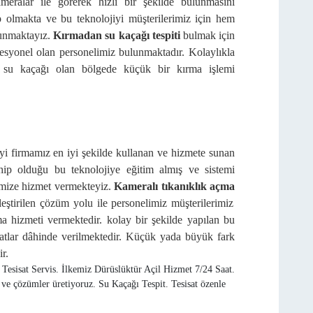
meralar ile görerek hızlı bir şekilde bulunmasını
p olmakta ve bu teknolojiyi müşterilerimiz için hem
 sunmaktayız.
Kırmadan su kaçağı tespiti
bulmak için
fesyonel olan personelimiz bulunmaktadır. Kolaylıkla
 su kaçağı olan bölgede küçük bir kırma işlemi
iyi firmamız en iyi şekilde kullanan ve hizmete sunan
ahip olduğu bu teknolojiye eğitim almış ve sistemi
rimize hizmet vermekteyiz.
Kameralı tıkanıklık açma
leştirilen çözüm yolu ile personelimiz müşterilerimiz
ma hizmeti vermektedir. kolay bir şekilde yapılan bu
iyatlar dâhinde verilmektedir. Küçük yada büyük fark
r.
Tesisat Servis. İlkemiz Dürüslüktür Açil Hizmet 7/24 Saat.
ve çözümler üretiyoruz. Su Kaçağı Tespit. Tesisat özenle