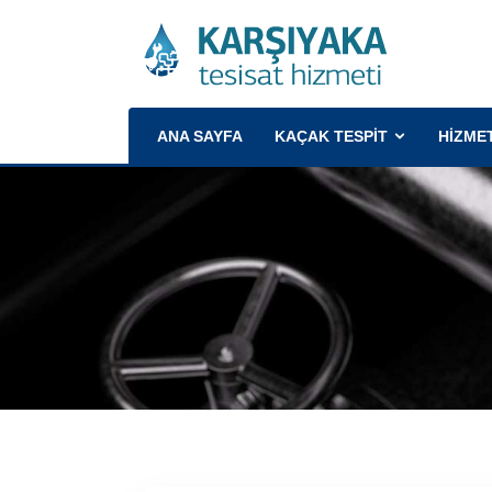
(CURRENT)
ANA SAYFA
KAÇAK TESPİT
HİZME