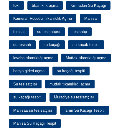
toki
tıkanıklık açma
Kırmadan Su Kaçağı
Kameralı Robotlu Tıkanıklık Açma
Manisa
tesisat
su tesisatçısı
tesisatçı
su tesisatı
su kaçağı
su kaçak tespiti
lavabo tıkanıklığı açma
Mutfak tıkanıklığı açma
banyo gideri açma
su kaçağı tespiti
Su tesisatçısı
mutfak tıkanıklığı açma
su kaçağı tespiti
Muradiye su tesisatçısı
Manisaa su tesisatçısı
İzmir Su Kaçağı Tespiti
Manisa Su Kaçağı Tespit