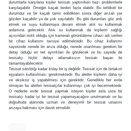
durumlarla karşılana kişiler tesisatı yaptırırken bazı problemlerle
karşılaşabilir. Örneğin kaçak birden fazla olabilir. Bu tehlikeli bir
durumdur ve bir kaçak tamir edildikten sonra diğer arızalı yer
gözden kaçabilir ya da yok sayılabilir. Bu gibi durumları göz ardı
etmek ve suyu kullanmaya devam etmek atık su kullanmak
anlamına gelecektir. Atık su kullanmak da kişilerin sağlığı
açısından riskli olduğu için kameralı görüntüleme cihazı adı verilen
bir cihaz kullanımı tavsiye edilmektedir. Bu cihaz kullanımı
sayesinde nerede bir arıza olduğu, nerede onarılması gereken bir
detay olduğu en net ayrıntıları ile görülecek ve bu sayede de
tesisatçı hiçbir detayı atlamaksızın tesisatı başarı ile
tamamlayabilecektir.
Tesisat sanıldığı kadar kolay bir iş değildir. Tesisat için de birtakım
eşyaların kullanılması gerekmektedir. Bu aletler kişilerin daha iyi
ve eksiksiz iş yapabilmesi için gereklidir. Genellikle her evde
olmayan bu aletleri tesisatçılar kullanmayı çok iyi becermektedir.
O nedenle evde tesisat yapmak isteyen kişiler asla usta bir
tesisatçı kadar iyi bir tesisat yapamayacağını unutmamalı ve bu
doğrultuda alanında uzman ve deneyimli bir tesisat ustasını
arızaya bakması için davet etmelidir.