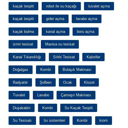
kaçak tespiti
robot ile su kaçağı
tuvalet açma
kaçak tespiti
gider açma
lavabo açma
kaçak bulma
kanal açma
boru açma
izmir tesisat
Manisa su tesisat
Kanal Tıkanıklığı
Sıhhi Tesisat
Kalorifer
Doğalgaz
Kombi
Bulaşık Makinası
Radyatör
Şofben
Ocak
Klozet
Tuvalet
Lavabo
Çamaşır Makinası
Duşakabin
Kombi
Su Kaçak Tespiti
Su Tesisatı
Isı sistemleri
Kombi
krom