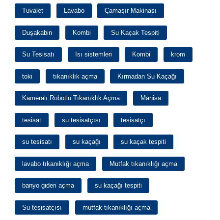
Tuvalet
Lavabo
Çamaşır Makinası
Duşakabin
Kombi
Su Kaçak Tespiti
Su Tesisatı
Isı sistemleri
Kombi
krom
toki
tıkanıklık açma
Kırmadan Su Kaçağı
Kameralı Robotlu Tıkanıklık Açma
Manisa
tesisat
su tesisatçısı
tesisatçı
su tesisatı
su kaçağı
su kaçak tespiti
lavabo tıkanıklığı açma
Mutfak tıkanıklığı açma
banyo gideri açma
su kaçağı tespiti
Su tesisatçısı
mutfak tıkanıklığı açma