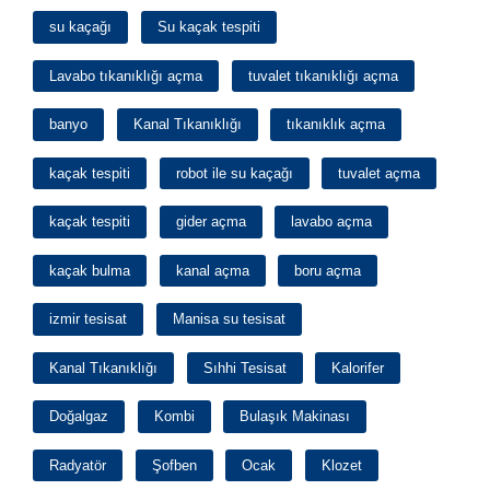
su kaçağı
Su kaçak tespiti
Lavabo tıkanıklığı açma
tuvalet tıkanıklığı açma
banyo
Kanal Tıkanıklığı
tıkanıklık açma
kaçak tespiti
robot ile su kaçağı
tuvalet açma
kaçak tespiti
gider açma
lavabo açma
kaçak bulma
kanal açma
boru açma
izmir tesisat
Manisa su tesisat
Kanal Tıkanıklığı
Sıhhi Tesisat
Kalorifer
Doğalgaz
Kombi
Bulaşık Makinası
Radyatör
Şofben
Ocak
Klozet