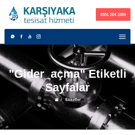
0551 204 1000
"gider_açma" Etiketli
Sayfalar
Etiketler