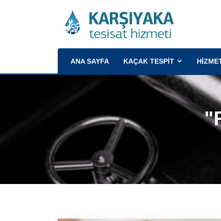
(CURRENT)
ANA SAYFA
KAÇAK TESPİT
HİZME
"