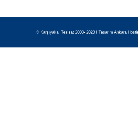
© Karşıyaka Tesisat 2003- 2023 I Tasarım
Ankara Hosti