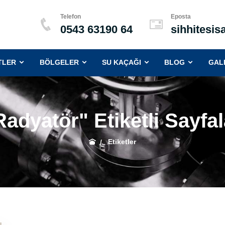
Telefon
Eposta
0543 63190 64
sihhitesi
(CURRENT)
(CURRENT)
(CURRENT)
(CURRENT
TLER
BÖLGELER
SU KAÇAĞI
BLOG
GAL
Radyatör" Etiketli Sayfal
Etiketler