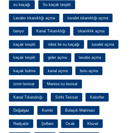
su kaçağı
Su kaçak tespiti
Lavabo tıkanıklığı açma
tuvalet tıkanıklığı açma
banyo
Kanal Tıkanıklığı
tıkanıklık açma
kaçak tespiti
robot ile su kaçağı
tuvalet açma
kaçak tespiti
gider açma
lavabo açma
kaçak bulma
kanal açma
boru açma
izmir tesisat
Manisa su tesisat
Kanal Tıkanıklığı
Sıhhi Tesisat
Kalorifer
Doğalgaz
Kombi
Bulaşık Makinası
Radyatör
Şofben
Ocak
Klozet