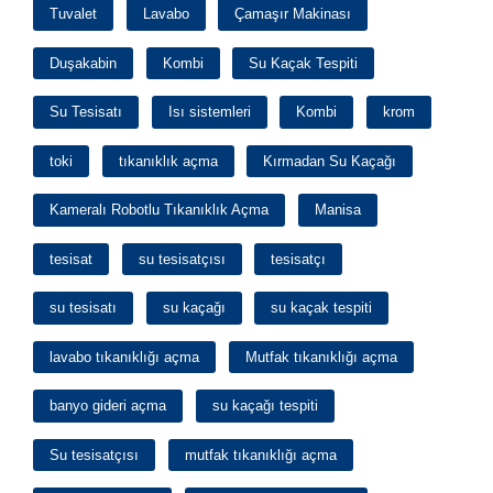
Tuvalet
Lavabo
Çamaşır Makinası
Duşakabin
Kombi
Su Kaçak Tespiti
Su Tesisatı
Isı sistemleri
Kombi
krom
toki
tıkanıklık açma
Kırmadan Su Kaçağı
Kameralı Robotlu Tıkanıklık Açma
Manisa
tesisat
su tesisatçısı
tesisatçı
su tesisatı
su kaçağı
su kaçak tespiti
lavabo tıkanıklığı açma
Mutfak tıkanıklığı açma
banyo gideri açma
su kaçağı tespiti
Su tesisatçısı
mutfak tıkanıklığı açma